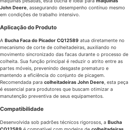
máquinas pesadas, esta bucha é ideal para
máquinas
John Deere
, assegurando desempenho contínuo mesmo
em condições de trabalho intensivo.
Aplicação do Produto
A
Bucha Faca do Picador CQ12589
atua diretamente no
mecanismo de corte de colheitadeiras, auxiliando no
movimento sincronizado das facas durante o processo de
colheita. Sua função principal é reduzir o atrito entre as
partes móveis, prevenindo desgaste prematuro e
mantendo a eficiência do conjunto de picagem.
Recomendada para
colheitadeiras John Deere
, esta peça
é essencial para produtores que buscam otimizar a
manutenção preventiva de seus equipamentos.
Compatibilidade
Desenvolvida sob padrões técnicos rigorosos, a
Bucha
CQ12589
é compatível com modelos de
colheitadeiras